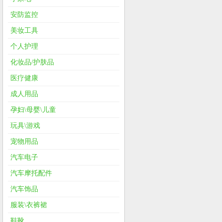
安防监控
美妆工具
个人护理
化妆品/护肤品
医疗健康
成人用品
孕妇\母婴\儿童
玩具\游戏
宠物用品
汽车电子
汽车摩托配件
汽车饰品
服装\衣裤裙
鞋靴