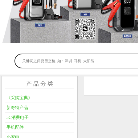
产 品 分 类
《采购宝典》
新奇特产品
3C消费电子
手机配件
小家电