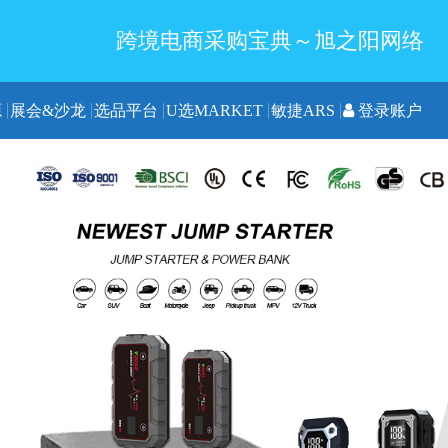
跨境电商采购宝典～旭之阳网络
源
展会&沙龙
选品平台
U选MARKET
敏捷ARS
登录账户