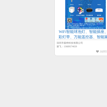
WiFi智能球泡灯、智能插座
彩灯带、万能遥控器、智能
深圳市索烨科技有限公司
谢飞：13689574659
1609