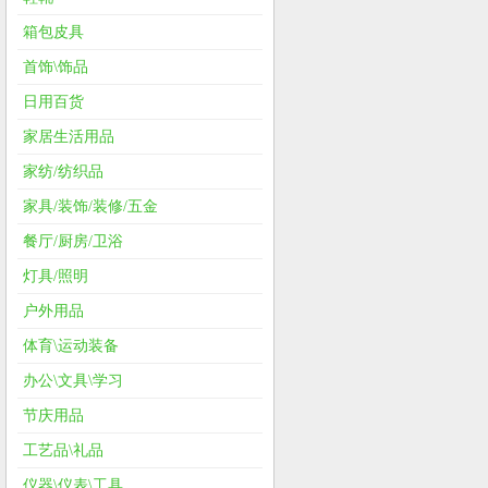
箱包皮具
首饰\饰品
日用百货
家居生活用品
家纺/纺织品
家具/装饰/装修/五金
餐厅/厨房/卫浴
灯具/照明
户外用品
体育\运动装备
办公\文具\学习
节庆用品
工艺品\礼品
仪器\仪表\工具