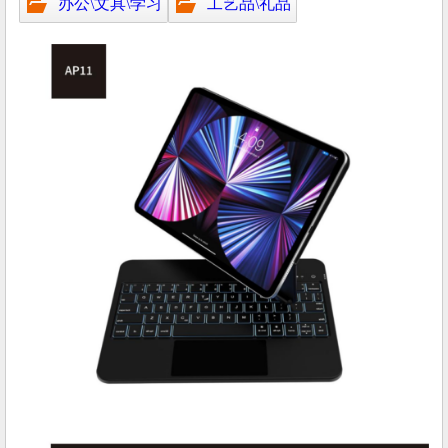
办公\文具\学习
工艺品\礼品