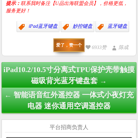
提示：
联系我时备注【U品出海联盟会员】，价格更低，
服务更好！
iPad蓝牙键盘
妙控键盘
蓝牙键盘
爱了，赞一个
6933赞
陈成
Post
iPad10.2/10.5寸分离式TPU保护壳带触摸
navigation
磁吸背光蓝牙键盘套 →
← 智能语音红外遥控器 一体式小夜灯充
电器 迷你通用空调遥控器
平台招商负责人