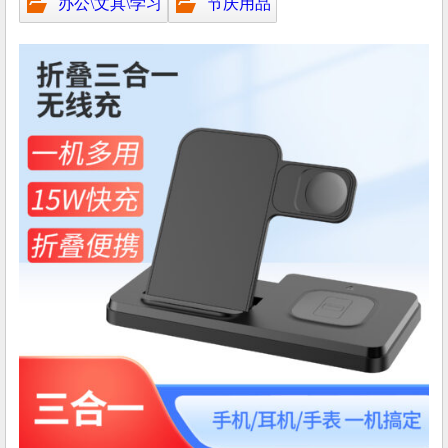
办公\文具\学习
节庆用品