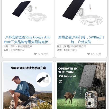
户外安防监控Ring Google Arlo
跨境必选户外门铃，5WRing门
Bink三大品牌专用太阳能光伏板
铃，户外安防
接口
雅尼（深圳）科技有限公司
雅尼（深圳）科技有限公司
枭雄：13902318757
枭雄：13902318757
11742赞
12236赞